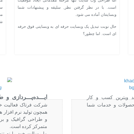
اما طراحی وب سایت تنها مرحله مقدماتی ایجاد موفقیت
می
است. با در نظر گرفتن نظر, سلیقه و پیشنهادات شما
سر
وبسایتتان آماده می شود.
مخ
شن
حال نوبت تبدیل یک وبسایت حرفه ای به وبسایتی فوق حرفه
ای است. اما چطور؟
ایـــده‌پـــردازی و
د ویترین کسب و کار
محصولات و خدمات شما
شرکت فرتاک فعالیت خو
همچون تولید نرم افزار 
و طراحی گرافیک و برن
متمرکز کرده است.
ما رسالت خود را نه تن