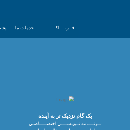
فــرتــــاکـــــــــ
خدمات ما
پشتی
یک گام نزدیک تر به آینده
بــرنــــامه نــویـســــی اختصـــــاصـی